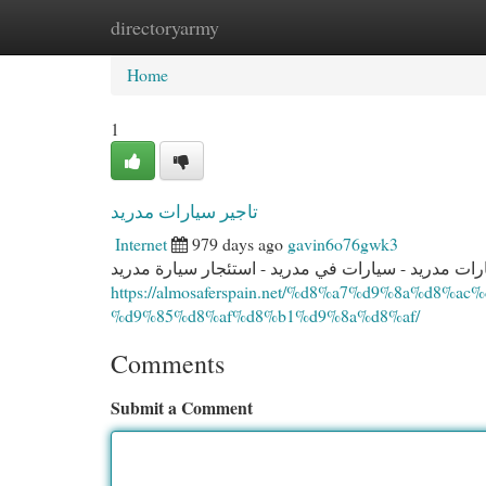
directoryarmy
Home
New Site Listings
Add Site
Cat
Home
1
تاجير سيارات مدريد
Internet
979 days ago
gavin6o76gwk3
ارات مدريد - سيارات في مدريد - استئجار سيارة مدريد
https://almosaferspain.net/%d8%a7%d9%8a%d
%d9%85%d8%af%d8%b1%d9%8a%d8%af/
Comments
Submit a Comment