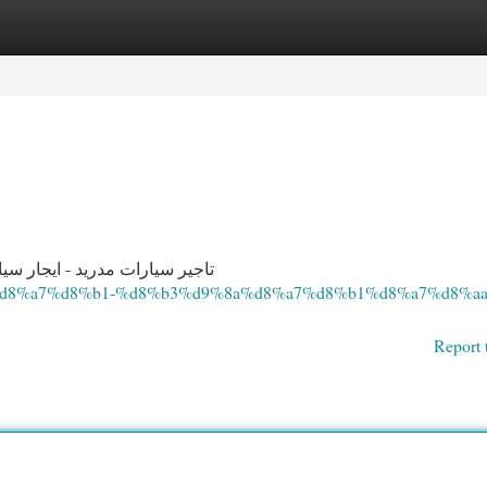
egories
Register
Login
تاجير سيارات مدريد - ايجار سي
8%ac%d8%a7%d8%b1-%d8%b3%d9%8a%d8%a7%d8%b1%d8%a7%d8%aa
Report 