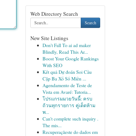
Web Directory Search
Search
New Site Listings
Don't Fall To ai ad maker
Blindly, Read This Ar...
Boost Your Google Rankings
With SEO
Kết quả Dự đoán Soi Cầu
Cặp Ba Xổ Số Miền ...
Agendamento de Teste de
Vista em Avaré: Tutoria...
โปรแกรมมวยวันนี้: ครบ
ถ้วนทุกรายการ คู่เด็ดห้าม
พ...
Can't complete such inquiry .
The mis...
Recuperaçãeste do dados em