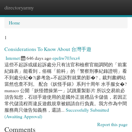
directoryarmy
Togg
navi
Home
1
Considerations To Know About 台灣手遊
Internet
646 days ago
epeliw703rxz4
這些不起訴或緩起訴處分只有法官和檢察官能調閱的「前案
紀錄表」能看到，俗稱「前科」的「警察刑事紀錄證明」看
不到處分紀�?(參考急~不起訴對就業的影�?，裁判書網站
當然也查不到。 配合《妖怪手錶》系列十周年 水手服女�?
manaco 公開「妖怪體操第一」試跳重製影片 所以交易前必
須告知您，石頭手遊使用的是國外正規禮品卡儲值，若因正
常代儲流程而違反遊戲規章被鎖請自行負責。我方作為中間
服務商只做告知義務，還請...
Successfully Submitted
(Awaiting Approval)
Report this page
Comments