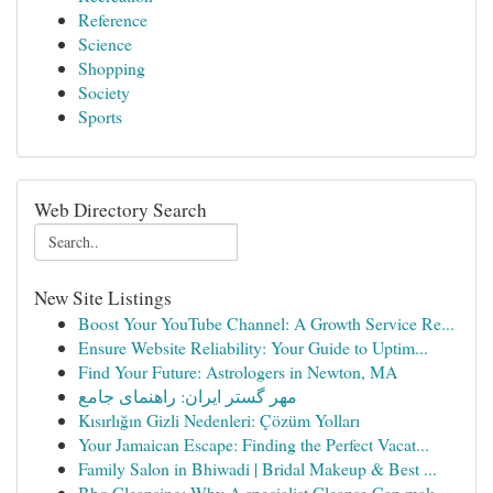
Reference
Science
Shopping
Society
Sports
Web Directory Search
New Site Listings
Boost Your YouTube Channel: A Growth Service Re...
Ensure Website Reliability: Your Guide to Uptim...
Find Your Future: Astrologers in Newton, MA
مهر گستر ایران: راهنمای جامع
Kısırlığın Gizli Nedenleri: Çözüm Yolları
Your Jamaican Escape: Finding the Perfect Vacat...
Family Salon in Bhiwadi | Bridal Makeup & Best ...
Bbq Cleansing: Why A specialist Cleanse Can mak...