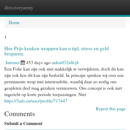
directoryarmy
Togg
navi
Home
1
Hoe Prijs keuken wrappen kan u tijd, stress en geld
besparen.
Internet
453 days ago
aiden032n8cj4
Een Folie kan zijn ook niet makkelijk te verwijderen, doch dit kan
zijn ook hoe dit kan zijn bedoeld. In principe spreken wij over een
permanente wrap met interieurfolie, waarbij daar zo nodig ons
gespleten deel mag geraken vernieuwen. Ons concept is ook niet
ingericht op korte periode toepassingen. Niet
https://3ads.eu/user/profile/717447
Report this page
Comments
Submit a Comment