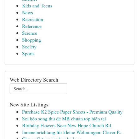
Kids and Teens
News
Recreation
Reference
Science
Shopping
Society
Sports
Web Directory Search
New Site Listings
Purchase K2 Spice Paper Sheets - Premium Quality
Soi kèo song thủ đề MB chuẩn top hiện tại
Birthday Flowers Near New Hope Church Rd
Inneneinrichtung für kleine Wohnungen: Clever P...
Chung Cư sunrise bay hạ long