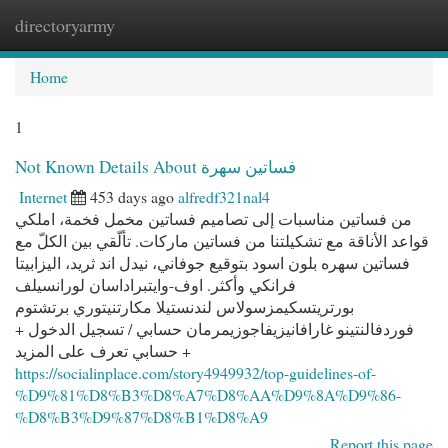
directoryarmy
Togg
navi
Home
1
Not Known Details About فساتين سهرة
Internet
453 days ago
alfredf321nal4
من فساتين مناسبات إلى تصاميم فساتين مخمل فخمة، املكي
قواعد الأناقة مع تشكيلتنا من فساتين ماركات. تألّقي بين الكلّ مع
فساتين سهره بلون اسود بتوقيع جوفاني، نيدل اند ثريد، اليزابيتا
فرانكي وأكثر. اوف-وايتبراداسان لورانسيلف
بورتريتسكيمزسولاس لندنستيلا مكارتنيتوري برتشتوم
فوردفالنتينو غارافانيزيفاجوزيمرمان حسابي / تسجيل الدخول +
حسابي تعرف على المزيد +
https://socialinplace.com/story4949932/top-guidelines-of-
%D9%81%D8%B3%D8%A7%D8%AA%D9%8A%D9%86-
%D8%B3%D9%87%D8%B1%D8%A9
Report this page