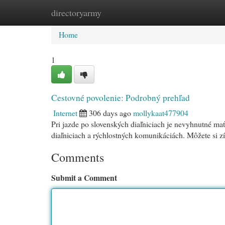
directoryarmy
Home
New Site Listings
Add Site
Cat
Home
1
Cestovné povolenie: Podrobný prehľad
Internet
306 days ago
mollykaat477904
Pri jazde po slovenských diaľniciach je nevyhnutné m
diaľniciach a rýchlostných komunikáciách. Môžete si z
Comments
Submit a Comment