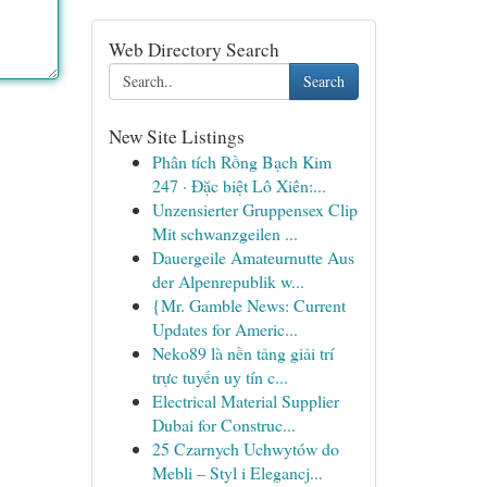
Web Directory Search
Search
New Site Listings
Phân tích Rồng Bạch Kim
247 · Đặc biệt Lô Xiên:...
Unzensierter Gruppensex Clip
Mit schwanzgeilen ...
Dauergeile Amateurnutte Aus
der Alpenrepublik w...
{Mr. Gamble News: Current
Updates for Americ...
Neko89 là nền tảng giải trí
trực tuyến uy tín c...
Electrical Material Supplier
Dubai for Construc...
25 Czarnych Uchwytów do
Mebli – Styl i Elegancj...