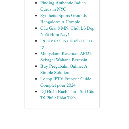
Finding Authentic Indian
Gurus in NYC
Synthetic Sports Grounds
Bangalore: A Comple...
Cầu Giải 8 MN: Chốt Lô Đẹp
Nhất Hôm Nay!
דרכים לשחזר מידע מדיסק און
קי
Menyelami Keseruan API22
Sebagai Wahana Bermain...
Buy Pregabalin Online: A
Simple Solution
Le top IPTV France : Guide
Complet pour 2024
Dự Đoán Bạch Thủ - Soi Cầu
Tỷ Phú : Phân Tích...