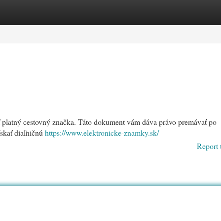
egories
Register
Login
ať platný cestovný značka. Táto dokument vám dáva právo premávať po
ískať diaľničnú
https://www.elektronicke-znamky.sk/
Report 