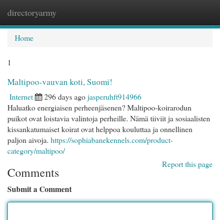
directoryarmy
Togg
navi
Home
1
Maltipoo-vauvan koti, Suomi!
Internet
296 days ago
jasperuhft914966
Haluatko energiaisen perheenjäsenen? Maltipoo-koirarodun
puikot ovat loistavia valintoja perheille. Nämä tiiviit ja sosiaalisten
kissankatumaiset koirat ovat helppoa kouluttaa ja onnellinen
paljon aivoja.
https://sophiabanekennels.com/product-
category/maltipoo/
Report this page
Comments
Submit a Comment