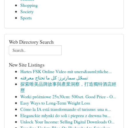
Shopping
Society
Sports
Web Directory Search
New Site Listings
Hartes FSK Online Video mit uners&auml;ttliche...
تسجّل سمارترز: كل ما تحتاج معرفته
探索唯美品牌故事與產業洞察，打造獨特酒店經
歷
Worki próżniowe 25x30cm: 500szt. Good Price - O...
Easy Ways to Long-Term Weight Loss
Cómo la IA está transformando el turismo: una n...
Eleganckie młynki do soli i pieprzu z drewna bu...
Unlock Your Income: Selling Digital Downloads O...
Trending Update Blog On Hyderabad to Srisailam ...