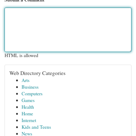
HTML is allowed
Web Directory Categories
Arts
Business
Computers
Games
Health
Home
Internet
Kids and Teens
News