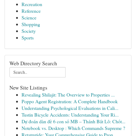
Recreation
Reference
Science
Shopping
Society
Sports
Web Directory Search
New Site Listings
Revealing Shilajit: The Overview to Properties ...
Poppo Agent Registration: A Complete Handbook
Understanding Psychological Evaluations in Cali...
Tustin Bicycle Accidents: Understanding Your Ri...
Dự đoán dàn đề 6 con số MB – Thánh Bắt Lô: Chốt...
Notebook vs. Desktop : Which Commands Supreme ?
Retatrutide: Your Comprehensive Guide to Prop...