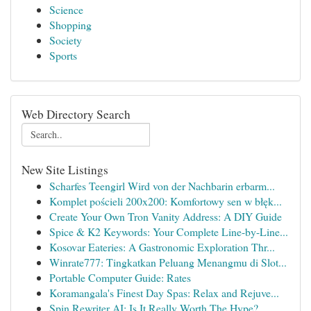
Science
Shopping
Society
Sports
Web Directory Search
New Site Listings
Scharfes Teengirl Wird von der Nachbarin erbarm...
Komplet pościeli 200x200: Komfortowy sen w błęk...
Create Your Own Tron Vanity Address: A DIY Guide
Spice & K2 Keywords: Your Complete Line-by-Line...
Kosovar Eateries: A Gastronomic Exploration Thr...
Winrate777: Tingkatkan Peluang Menangmu di Slot...
Portable Computer Guide: Rates
Koramangala's Finest Day Spas: Relax and Rejuve...
Spin Rewriter AI: Is It Really Worth The Hype?