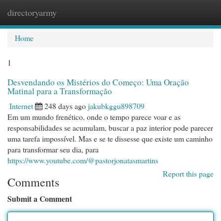
directoryarmy
Togg
navi
Home
1
Desvendando os Mistérios do Começo: Uma Oração
Matinal para a Transformação
Internet
248 days ago
jakubkggu898709
Em um mundo frenético, onde o tempo parece voar e as
responsabilidades se acumulam, buscar a paz interior pode parecer
uma tarefa impossível. Mas e se te dissesse que existe um caminho
para transformar seu dia, para
https://www.youtube.com/@pastorjonatasmartins
Report this page
Comments
Submit a Comment