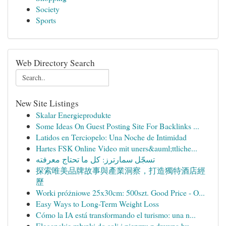
Society
Sports
Web Directory Search
New Site Listings
Skalar Energieprodukte
Some Ideas On Guest Posting Site For Backlinks ...
Latidos en Terciopelo: Una Noche de Intimidad
Hartes FSK Online Video mit uners&auml;ttliche...
تسجّل سمارترز: كل ما تحتاج معرفته
探索唯美品牌故事與產業洞察，打造獨特酒店經
歷
Worki próżniowe 25x30cm: 500szt. Good Price - O...
Easy Ways to Long-Term Weight Loss
Cómo la IA está transformando el turismo: una n...
Eleganckie młynki do soli i pieprzu z drewna bu...