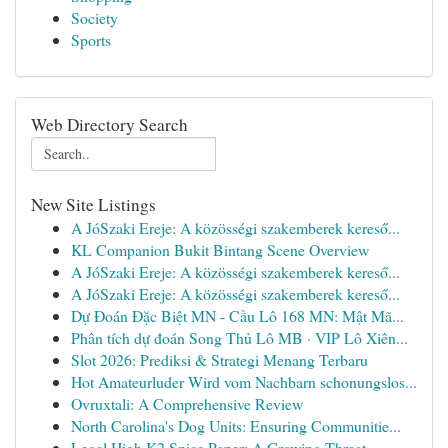
Society
Sports
Web Directory Search
New Site Listings
A JóSzaki Ereje: A közösségi szakemberek kereső...
KL Companion Bukit Bintang Scene Overview
A JóSzaki Ereje: A közösségi szakemberek kereső...
A JóSzaki Ereje: A közösségi szakemberek kereső...
Dự Đoán Đặc Biệt MN - Cầu Lô 168 MN: Mật Mã...
Phân tích dự đoán Song Thủ Lô MB · VIP Lô Xiên...
Slot 2026: Prediksi & Strategi Menang Terbaru
Hot Amateurluder Wird vom Nachbarn schonungslos...
Ovruxtali: A Comprehensive Review
North Carolina's Dog Units: Ensuring Communitie...
Legal High K2 Spice Paper: A Growing Threat